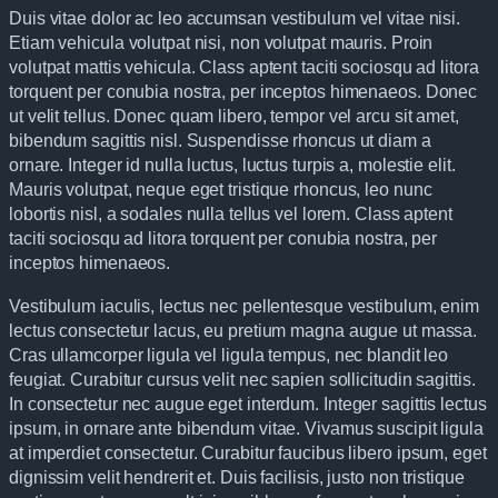
Duis vitae dolor ac leo accumsan vestibulum vel vitae nisi.
Etiam vehicula volutpat nisi, non volutpat mauris. Proin
volutpat mattis vehicula. Class aptent taciti sociosqu ad litora
torquent per conubia nostra, per inceptos himenaeos. Donec
ut velit tellus. Donec quam libero, tempor vel arcu sit amet,
bibendum sagittis nisl. Suspendisse rhoncus ut diam a
ornare. Integer id nulla luctus, luctus turpis a, molestie elit.
Mauris volutpat, neque eget tristique rhoncus, leo nunc
lobortis nisl, a sodales nulla tellus vel lorem. Class aptent
taciti sociosqu ad litora torquent per conubia nostra, per
inceptos himenaeos.
Vestibulum iaculis, lectus nec pellentesque vestibulum, enim
lectus consectetur lacus, eu pretium magna augue ut massa.
Cras ullamcorper ligula vel ligula tempus, nec blandit leo
feugiat. Curabitur cursus velit nec sapien sollicitudin sagittis.
In consectetur nec augue eget interdum. Integer sagittis lectus
ipsum, in ornare ante bibendum vitae. Vivamus suscipit ligula
at imperdiet consectetur. Curabitur faucibus libero ipsum, eget
dignissim velit hendrerit et. Duis facilisis, justo non tristique