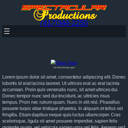
Skip
to
content
(417)
344-2250
Yes We Are Now open
Lorem ipsum dolor sit amet, consectetur adipiscing elit. Donec
lobortis id erat lacinia laoreet. Ut ultrices erat ac erat lacinia
accumsan. Proin quis venenatis nunc, sit amet ultrices dui.
Donec tempor nunc sed dui tincidunt, ac ultricies risus
tempus. Proin nec rutrum quam. Nunc in elit nisl. Phasellus
posuere turpis vitae tristique pharetra. In aliquam et tellus vel
fringilla. Etiam dapibus neque quis luctus ullamcorper. Cras
scelerisque, ligula sit amet posuere imperdiet, sapien felis
molestie quam, vel vehicula sapien urna vel felis. Aenean sed