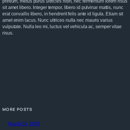
pretium, metus purus ultricies nibh, nec fermentum lorem risus
sit amet libero. Integer tempor, libero id pulvinar mattis, nunc
erat convallis libero, in hendrerit felis ante id ligula. Etiam sit
amet enim lacus. Nunc ultrices nulla nec mauris varius
vulputate. Nulla leo mi, luctus vel vehicula ac, semper vitae
risus.
MORE POSTS
March 15, 2025